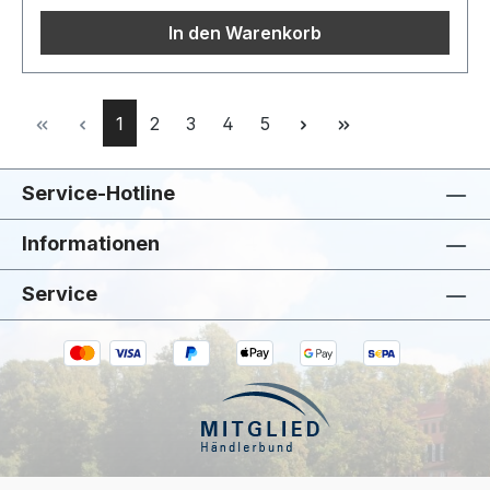
In den Warenkorb
Seite
Seite
Seite
Seite
Seite
1
2
3
4
5
Service-Hotline
Informationen
Service