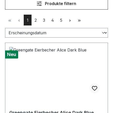
Produkte filtern
Seite
Seite
Seite
Seite
Seite
1
2
3
4
5
Neu
Greengate Eierbecher Alice Dark Blue