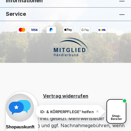
Informationen
Service
Kiivoo
• jetzt
Kann ich dir bei „HAND- & KÖRPERPFLEGE"
helfen?
Vertrag widerrufen
ch dir bei „HAND- & KÖRPERPFLEGE" helfen? Ich kenne das Sortiment.
Shop-
Alle Preise inkl. gesetzl. Mehrwertsteuer zzgl.
Berater
Versandkosten
und ggf. Nachnahmegebühren, wenn