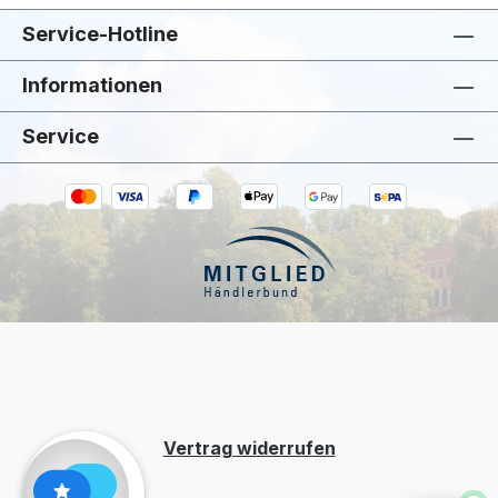
Service-Hotline
Informationen
Service
Kiivoo
• jetzt
Hast du Fragen zu „Krasilnikoff
Henkelbecher "Glück ist eine Kollegin wie
dich zu haben""?
Vertrag widerrufen