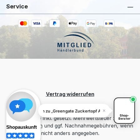
Service
Kiivoo
• jetzt
Hast du Fragen zu „Greengate Zuckertopf
Alice Warm Grey"?
Vertrag widerrufen
Fragen zu „Greengate Zuckertopf Alice Warm Grey"? Ich h
Shop-
Alle Preise inkl. gesetzl. Mehrwertsteuer zzgl.
Berater
Versandkosten
und ggf. Nachnahmegebühren, wenn
nicht anders angegeben.