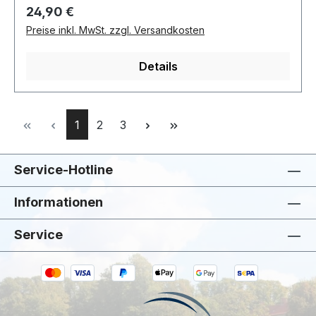
Regulärer Preis:
24,90 €
Preise inkl. MwSt. zzgl. Versandkosten
Details
Seite
Seite
Seite
1
2
3
Service-Hotline
Informationen
Service