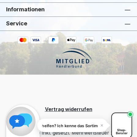
Informationen
Service
Kiivoo
• jetzt
Kann ich dir bei „WAND & FENSTER" helfen?
Vertrag widerrufen
WAND & FENSTER" helfen? Ich kenne das Sortiment.
Shop-
Alle Preise inkl. gesetzl. Mehrwertsteuer zzgl.
Berater