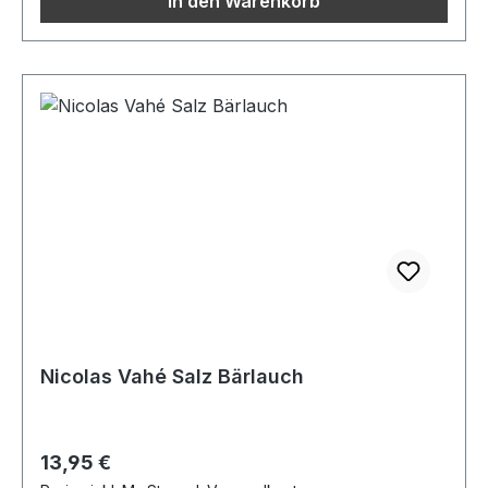
In den Warenkorb
Nicolas Vahé Salz Bärlauch
Regulärer Preis:
13,95 €