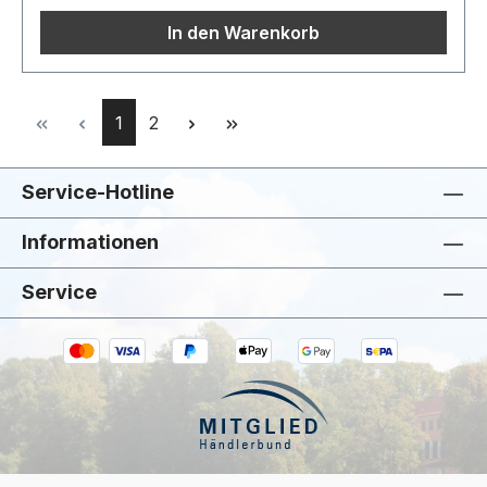
In den Warenkorb
Seite
Seite
1
2
Service-Hotline
Informationen
Service