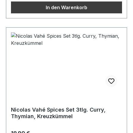
In den Warenkorb
Nicolas Vahé Spices Set 3tlg. Curry,
Thymian, Kreuzkümmel
Regulärer Preis: