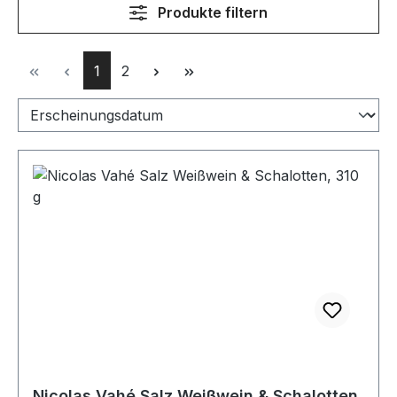
Produkte filtern
Seite
Seite
1
2
Nicolas Vahé Salz Weißwein & Schalotten,