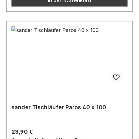
In den Warenkorb
sander Tischläufer Paros 40 x 100
Regulärer Preis:
23,90 €