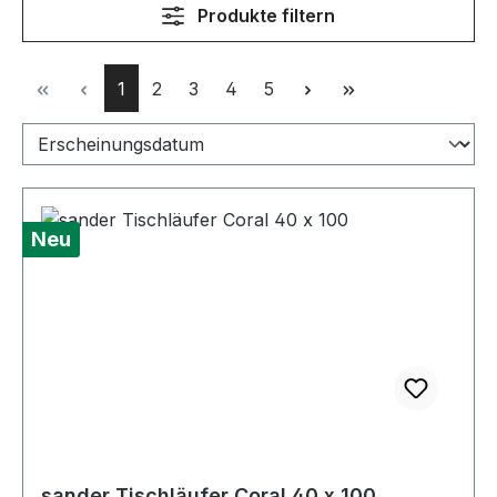
Produkte filtern
Seite
Seite
Seite
Seite
Seite
1
2
3
4
5
Neu
sander Tischläufer Coral 40 x 100