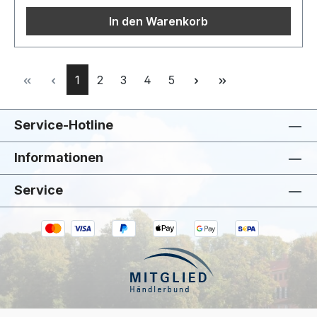
In den Warenkorb
Seite
Seite
Seite
Seite
Seite
1
2
3
4
5
Service-Hotline
Informationen
Service