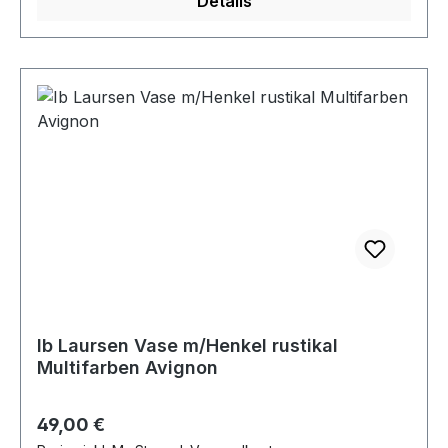
Details
Ib Laursen Vase m/Henkel rustikal
Multifarben Avignon
Regulärer Preis:
49,00 €