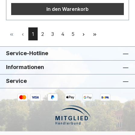
In den Warenkorb
Seite
Seite
Seite
Seite
Seite
1
2
3
4
5
Service-Hotline
Informationen
Service