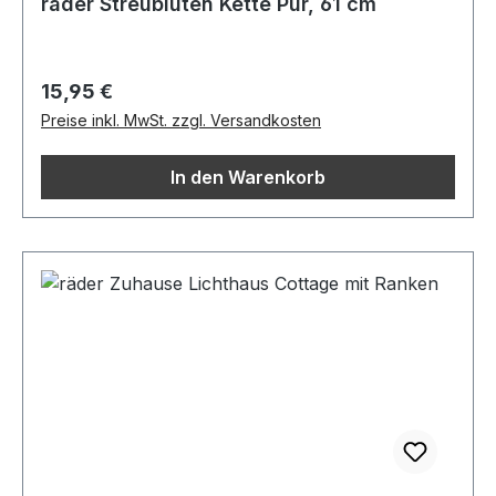
räder Streublüten Kette Pur, 61 cm
Regulärer Preis:
15,95 €
Preise inkl. MwSt. zzgl. Versandkosten
In den Warenkorb