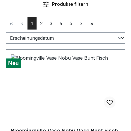
Produkte filtern
Seite
Seite
Seite
Seite
Seite
1
2
3
4
5
Neu
Bloomingville Vase Nobu Vase Bunt Fisch