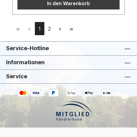
In den Warenkorb
Seite
Seite
1
2
Service-Hotline
Informationen
Service