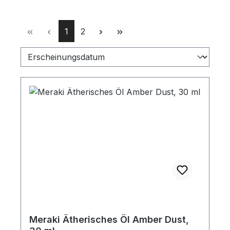
Seite
Seite
1
2
Meraki Ätherisches Öl Amber Dust,