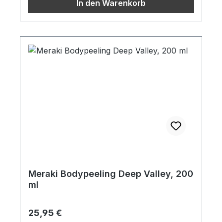
In den Warenkorb
Meraki Bodypeeling Deep Valley, 200
ml
Regulärer Preis:
25,95 €