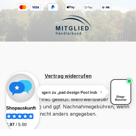
Kiivoo
• jetzt
Hast du Fragen zu „pad design Pool Indoor
/ Outdoor Teppich Uni Beige 72 x 92"?
Vertrag widerrufen
Fragen zu „pad design Pool Indoor / Outdoor Teppich 
Shop-
Alle Preise inkl. gesetzl. Mehrwertsteuer zzgl.
Berater
Versandkosten
und ggf. Nachnahmegebühren, wenn
nicht anders angegeben.
Erstellung und Betreuung durch
54°