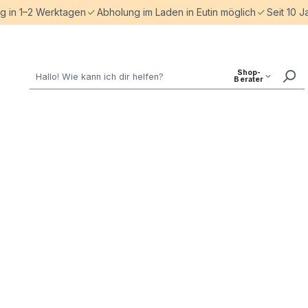
ng in 1–2 Werktagen
Abholung im Laden in Eutin möglich
Seit 10 J
Shop-
Berater