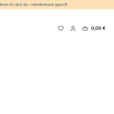
ahren für dich da
Händlerbund-geprüft
0,00 €