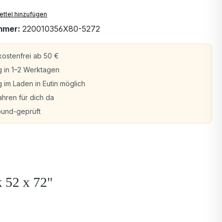
ttel hinzufügen
mmer:
220010356X80-5272
ostenfrei ab 50 €
g in 1–2 Werktagen
 im Laden in Eutin möglich
ahren für dich da
bund-geprüft
 52 x 72"