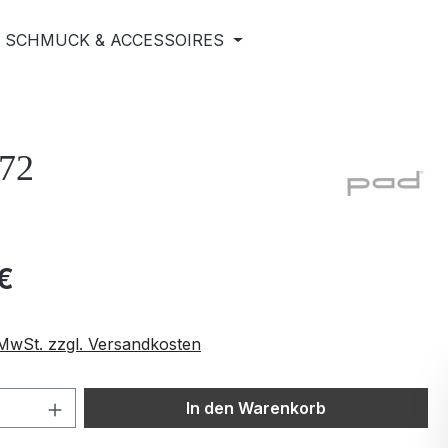
SCHMUCK & ACCESSOIRES
 72
€
. MwSt. zzgl. Versandkosten
 Anzahl: Gib den gewünschten Wert ein 
In den Warenkorb