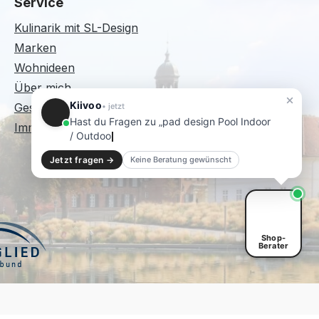
Service
Kulinarik mit SL-Design
Marken
Wohnideen
Über mich
Kiivoo
Geschenkgutscheine
• jetzt
Hast du Fragen zu „pad design Pool Indoor
Immer wieder Sonntags
/ Outdoor Teppich Stone
Jetzt fragen →
Keine Beratung gewünscht
Shop-
Berater