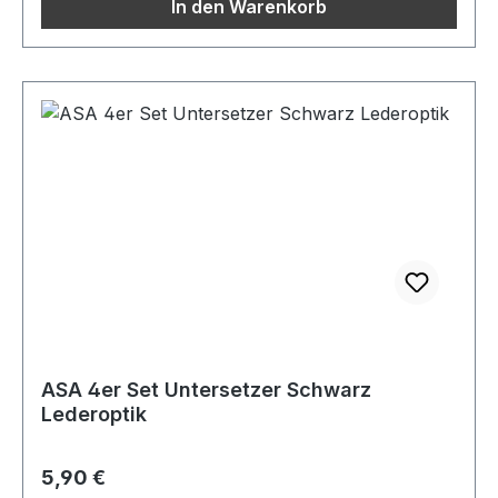
In den Warenkorb
ASA 4er Set Untersetzer Schwarz
Lederoptik
Regulärer Preis:
5,90 €