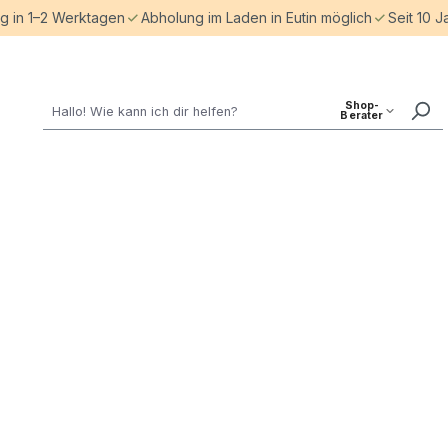
ng in 1–2 Werktagen
Abholung im Laden in Eutin möglich
Seit 10 J
Shop-
Berater