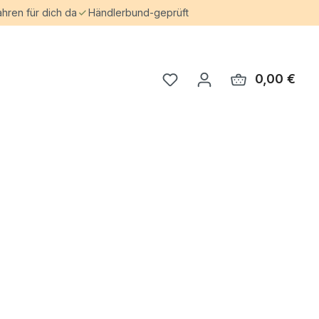
ahren für dich da
Händlerbund-geprüft
0,00 €