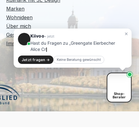
Kulinarik mit SL-Design
Marken
Wohnideen
Über mich
Geschenkgutscheine
Kiivoo
• jetzt
Hast du Fragen zu „Greengate Eierbecher
Immer wieder Sonntags
Alice Creamy Fudge"?
Jetzt fragen →
Keine Beratung gewünscht
Shop-
Berater