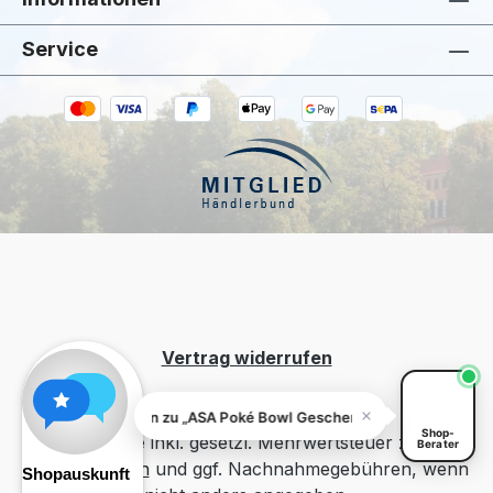
Service
Kiivoo
• jetzt
Hast du Fragen zu „ASA Poké Bowl
Geschenkset Ocean 3tlg."?
Vertrag widerrufen
Fragen zu „ASA Poké Bowl Geschenkset Ocean 3tlg."? Ich 
Shop-
Alle Preise inkl. gesetzl. Mehrwertsteuer zzgl.
Berater
Versandkosten
und ggf. Nachnahmegebühren, wenn