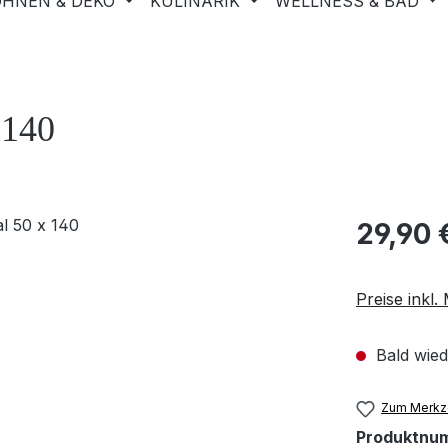
HNEN & DEKO
KULINARIK
WELLNESS & BAD
 140
29,90 
Preise inkl
Bald wied
Zum Merkze
Produktnu