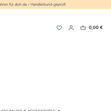
ahren für dich da
Händlerbund-geprüft
0,00 €