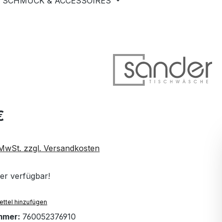
SCHMUCK & ACCESSOIRES
€
. MwSt. zzgl. Versandkosten
er verfügbar!
ttel hinzufügen
mmer:
760052376910