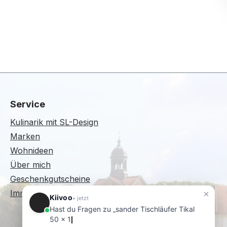
Service
Kulinarik mit SL-Design
Marken
Wohnideen
Über mich
Geschenkgutscheine
Immer wieder Sonntags
Kiivoo
• jetzt
Hast du Fragen zu „sander Tischläufer Tikal
50 x 140"?