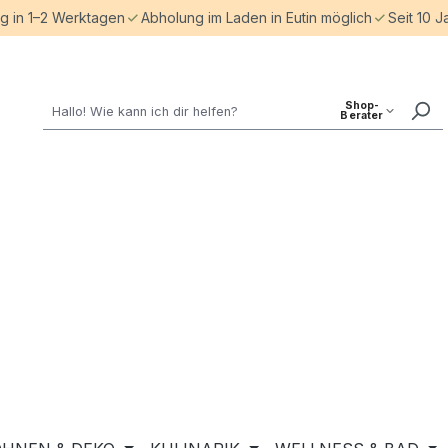
ng in 1–2 Werktagen
Abholung im Laden in Eutin möglich
Seit 10 J
Shop-
Berater