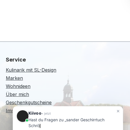
Service
Kulinarik mit SL-Design
Marken
Wohnideen
Über mich
Geschenkgutscheine
Immer wieder Sonntags
Kiivoo
• jetzt
Hast du Fragen zu „sander Geschirrtuch
Schröder Natur 50 x 70"