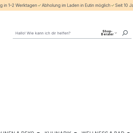
ng in 1–2 Werktagen
Abholung im Laden in Eutin möglich
Seit 10 J
Shop-
Berater