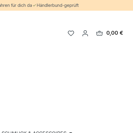
ahren für dich da
Händlerbund-geprüft
0,00 €