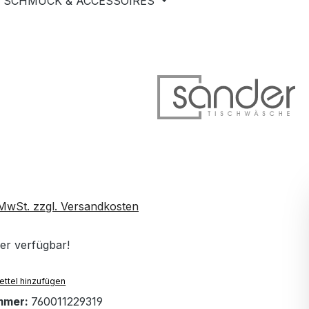
SCHMUCK & ACCESSOIRES
. MwSt. zzgl. Versandkosten
er verfügbar!
ttel hinzufügen
mmer:
760011229319