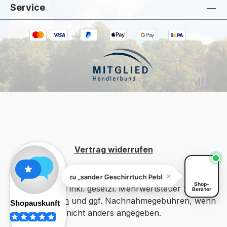
Service
Kiivoo
• jetzt
Hast du Fragen zu „sander Geschirrtuch
Pebble Beach 50 x 70"?
Vertrag widerrufen
Fragen zu „sander Geschirrtuch Pebble Beach 50 x 70"? Ich 
Shop-
Alle Preise inkl. gesetzl. Mehrwertsteuer zzgl.
Berater
Versandkosten
und ggf. Nachnahmegebühren, wenn
nicht anders angegeben.