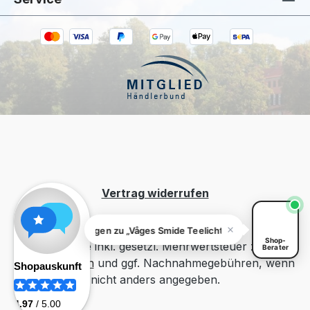
Kiivoo
• jetzt
Hast du Fragen zu „Våges Smide
Teelichthalter Flasche Metall "Flaska" Rust
Red"?
Vertrag widerrufen
Fragen zu „Våges Smide Teelichthalter Flasche Metall 
Shop-
Alle Preise inkl. gesetzl. Mehrwertsteuer zzgl.
Berater
Versandkosten
und ggf. Nachnahmegebühren, wenn
nicht anders angegeben.