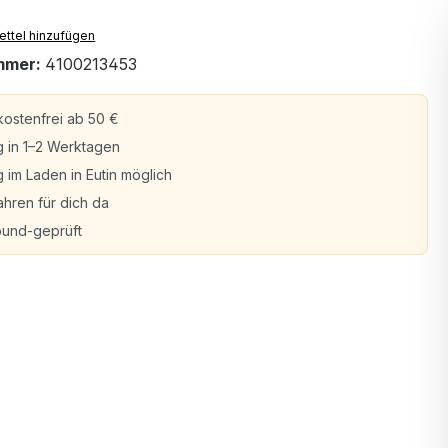
ttel hinzufügen
mmer:
4100213453
ostenfrei ab 50 €
g in 1–2 Werktagen
 im Laden in Eutin möglich
ahren für dich da
bund-geprüft