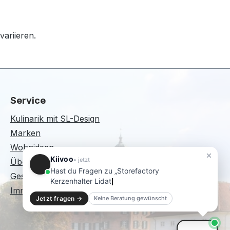
variieren.
Service
Kulinarik mit SL-Design
Marken
Wohnideen
Kiivoo
• jetzt
Über mich
Hast du Fragen zu „Storefactory
Geschenkgutscheine
Kerzenhalter Lidatorp Small Brown"?
Immer wieder Sonntags
Jetzt fragen →
Keine Beratung gewünscht