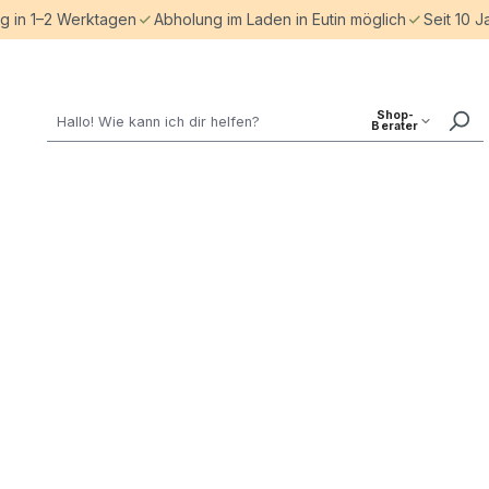
ng in 1–2 Werktagen
Abholung im Laden in Eutin möglich
Seit 10 J
Shop-
Berater