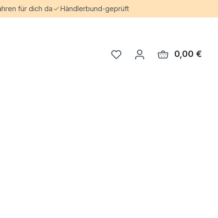
ahren für dich da
Händlerbund-geprüft
0,00 €