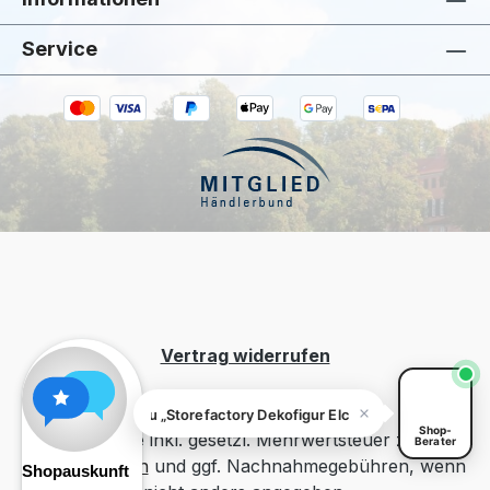
Service
Kiivoo
• jetzt
Hast du Fragen zu „Storefactory Dekofigur
Elch Ivan Large"?
Vertrag widerrufen
Fragen zu „Storefactory Dekofigur Elch Ivan Large"? Ich helfe
Shop-
Alle Preise inkl. gesetzl. Mehrwertsteuer zzgl.
Berater
Versandkosten
und ggf. Nachnahmegebühren, wenn