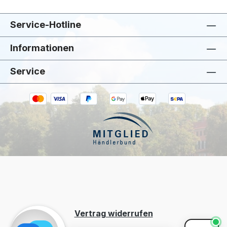
Service-Hotline
Informationen
Service
Kiivoo
• jetzt
Hast du Fragen zu „Nicolas Vahé Olivenöl
mit Kräutern der Provence"?
Vertrag widerrufen