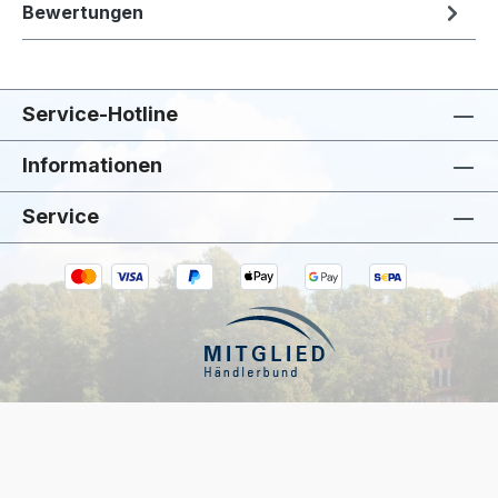
Bewertungen
Service-Hotline
Informationen
Service
Kiivoo
• jetzt
Hast du Fragen zu „Ib Laursen Rustikale
Stabkerze Weiss"?