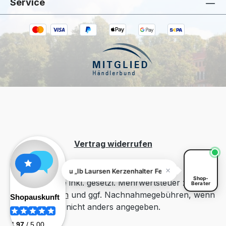
Service
Kiivoo
• jetzt
Hast du Fragen zu „Ib Laursen Kerzenhalter
Fenja Rot"?
Vertrag widerrufen
Fragen zu „Ib Laursen Kerzenhalter Fenja Rot"? Ich helfe dir 
Shop-
Alle Preise inkl. gesetzl. Mehrwertsteuer zzgl.
Berater
Versandkosten
und ggf. Nachnahmegebühren, wenn
nicht anders angegeben.