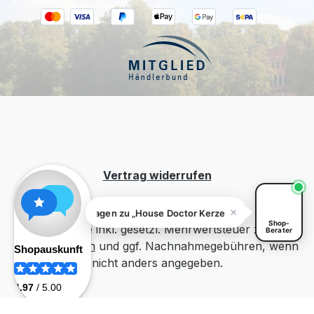
Kiivoo
• jetzt
Hast du Fragen zu „House Doctor
Kerzenständer Jersey Silber Oxidiert H
20cm"?
Vertrag widerrufen
Fragen zu „House Doctor Kerzenständer Jersey Silber
Shop-
Alle Preise inkl. gesetzl. Mehrwertsteuer zzgl.
Berater
Versandkosten
und ggf. Nachnahmegebühren, wenn
nicht anders angegeben.
Erstellung und Betreuung durch
54°