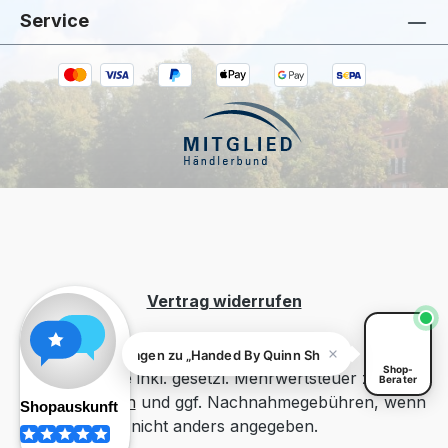
Service
Kiivoo
• jetzt
Hast du Fragen zu „Handed By Quinn
Shopper Black Taupe m.Henkel aus PU-
Leder"?
Vertrag widerrufen
Fragen zu „Handed By Quinn Shopper Black Taupe m.H
Shop-
Alle Preise inkl. gesetzl. Mehrwertsteuer zzgl.
Berater
Versandkosten
und ggf. Nachnahmegebühren, wenn
nicht anders angegeben.