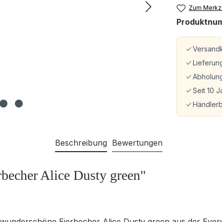
Zum Merkze
Produktnu
Versandk
Lieferun
Abholung
Seit 10 J
Händler
Beschreibung
Bewertungen
becher Alice Dusty green"
er wunderschöne Eierbecher Alice Dusty green aus der Ev