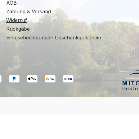
AGB
Zahlung & Versand
Widerruf
Rückgabe
Einlösebedingungen Geschenkgutschein
Vertrag widerrufen