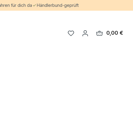
ahren für dich da
Händlerbund-geprüft
0,00 €