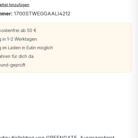
ttel hinzufügen
mmer:
1700STWEGGAALI4212
ostenfrei ab 50 €
g in 1–2 Werktagen
 im Laden in Eutin möglich
ahren für dich da
bund-geprüft
eryday Kollektion von GREENGATE. Ausgezeichnet