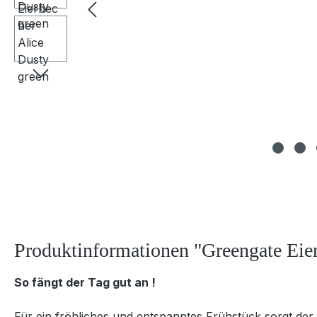
Produktinformationen "Greengate Eier
So fängt der Tag gut an !
Für ein fröhliches und entspanntes Frühstück sorgt d