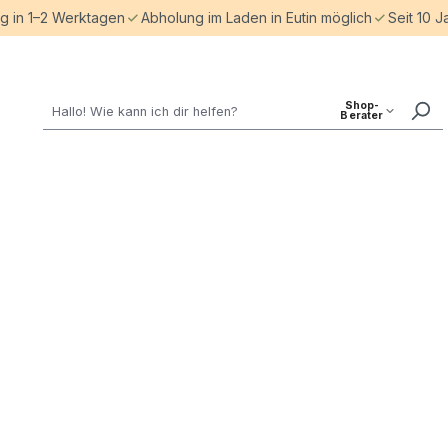
ng in 1–2 Werktagen
Abholung im Laden in Eutin möglich
Seit 10 J
Shop-
Berater