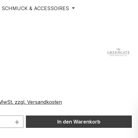
SCHMUCK & ACCESSOIRES
. MwSt. zzgl. Versandkosten
 Anzahl: Gib den gewünschten Wert ein 
In den Warenkorb