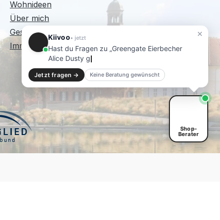
Wohnideen
Über mich
Geschenkgutscheine
Kiivoo
• jetzt
Immer wieder Sonntags
Hast du Fragen zu „Greengate Eierbecher
Alice Dusty green"?
Jetzt fragen →
Keine Beratung gewünscht
Shop-
Berater