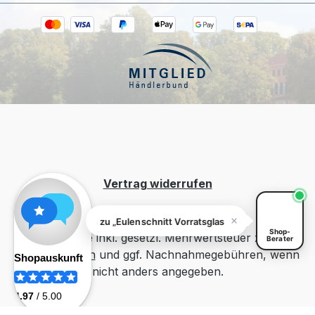
Kiivoo
• jetzt
Hast du Fragen zu „Eulenschnitt Vorratsglas
Herz 25 cm"?
Vertrag widerrufen
Fragen zu „Eulenschnitt Vorratsglas Herz 25 cm"? Ich helfe
Shop-
Alle Preise inkl. gesetzl. Mehrwertsteuer zzgl.
Berater
Versandkosten
und ggf. Nachnahmegebühren, wenn
nicht anders angegeben.
Erstellung und Betreuung durch
54°