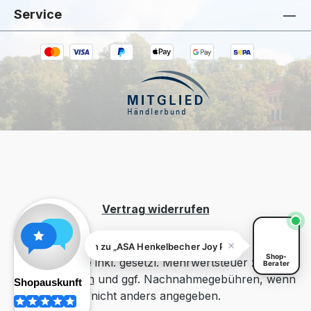
Service
Kiivoo
• jetzt
Hast du Fragen zu „ASA Henkelbecher Joy
Passion Fruit Smoothie"?
Vertrag widerrufen
Fragen zu „ASA Henkelbecher Joy Passion Fruit Smoothie"?
Shop-
Alle Preise inkl. gesetzl. Mehrwertsteuer zzgl.
Berater
Versandkosten
und ggf. Nachnahmegebühren, wenn
nicht anders angegeben.