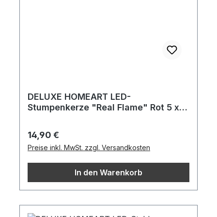
DELUXE HOMEART LED-
Stumpenkerze "Real Flame" Rot 5 x
10 cm
Regulärer Preis:
14,90 €
Preise inkl. MwSt. zzgl. Versandkosten
In den Warenkorb