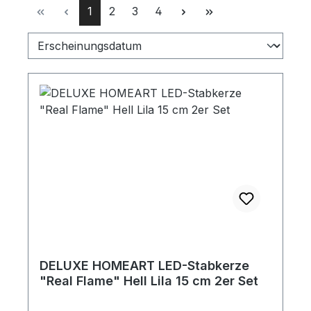
Seite
Seite
Seite
Seite
1
2
3
4
DELUXE HOMEART LED-Stabkerze
"Real Flame" Hell Lila 15 cm 2er Set