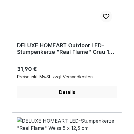
DELUXE HOMEART Outdoor LED-
Stumpenkerze "Real Flame" Grau 10
x 15 cm
Regulärer Preis:
31,90 €
Preise inkl. MwSt. zzgl. Versandkosten
Details