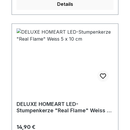
Details
DELUXE HOMEART LED-
Stumpenkerze "Real Flame" Weiss 5
x 10 cm
Regulärer Preis:
14,90 €