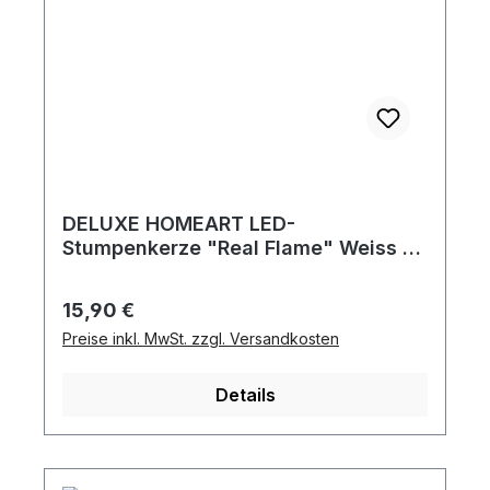
DELUXE HOMEART LED-
Stumpenkerze "Real Flame" Weiss 5
x 12,5 cm
Regulärer Preis:
15,90 €
Preise inkl. MwSt. zzgl. Versandkosten
Details