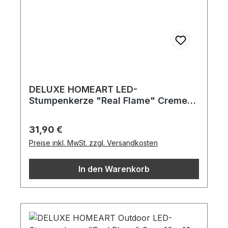
DELUXE HOMEART LED-
Stumpenkerze "Real Flame" Creme
10 x 15 cm
Regulärer Preis:
31,90 €
Preise inkl. MwSt. zzgl. Versandkosten
In den Warenkorb