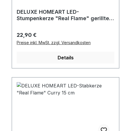
DELUXE HOMEART LED-
Stumpenkerze "Real Flame" gerillte
Kerze Shape Salbei 8 x12,5
Regulärer Preis:
22,90 €
Preise inkl. MwSt. zzgl. Versandkosten
Details