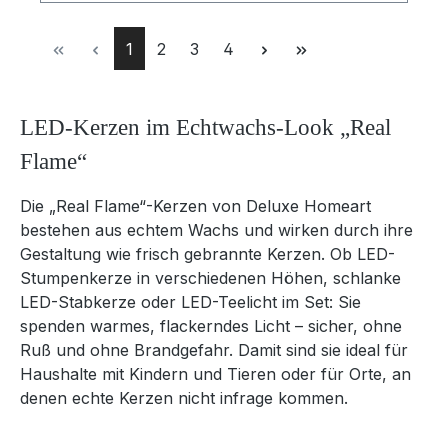
Seite
Seite
Seite
Seite
1
2
3
4
LED-Kerzen im Echtwachs-Look „Real
Flame“
Die „Real Flame“-Kerzen von Deluxe Homeart
bestehen aus echtem Wachs und wirken durch ihre
Gestaltung wie frisch gebrannte Kerzen. Ob LED-
Stumpenkerze in verschiedenen Höhen, schlanke
LED-Stabkerze oder LED-Teelicht im Set: Sie
spenden warmes, flackerndes Licht – sicher, ohne
Ruß und ohne Brandgefahr. Damit sind sie ideal für
Haushalte mit Kindern und Tieren oder für Orte, an
denen echte Kerzen nicht infrage kommen.